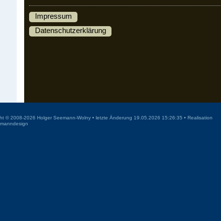
Impressum
Datenschutzerklärung
ht © 2008-2026 Holger Seemann-Wolny • letzte Änderung 19.05.2026 15:26:35 • Realisation
manndesign