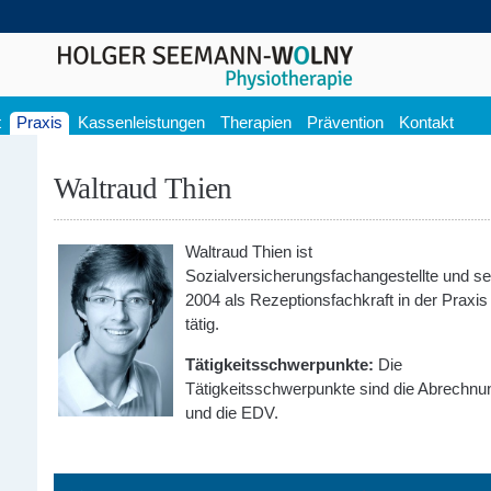
t
Praxis
Kassenleistungen
Therapien
Prävention
Kontakt
Waltraud Thien
Waltraud Thien ist
Sozialversicherungsfachangestellte und se
2004 als Rezeptionsfachkraft in der Praxis
tätig.
Tätigkeitsschwerpunkte:
Die
Tätigkeitsschwerpunkte sind die Abrechnu
und die EDV.