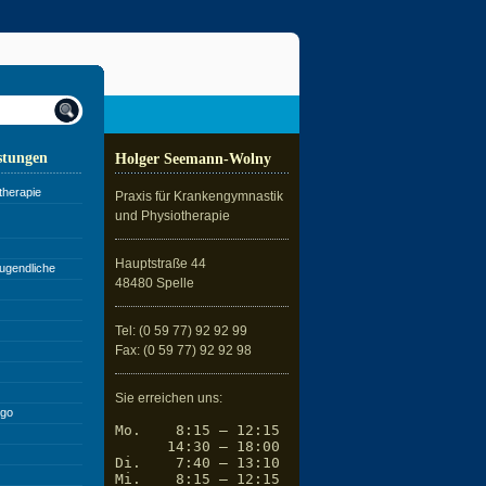
stungen
Holger Seemann-Wolny
therapie
Praxis für Krankengymnastik
und Physiotherapie
Hauptstraße 44
ugendliche
48480 Spelle
Tel: (0 59 77) 92 92 99
Fax: (0 59 77) 92 92 98
Sie erreichen uns:
ngo
Mo.    8:15 – 12:15

      14:30 – 18:00

Di.    7:40 – 13:10

Mi.    8:15 – 12:15
