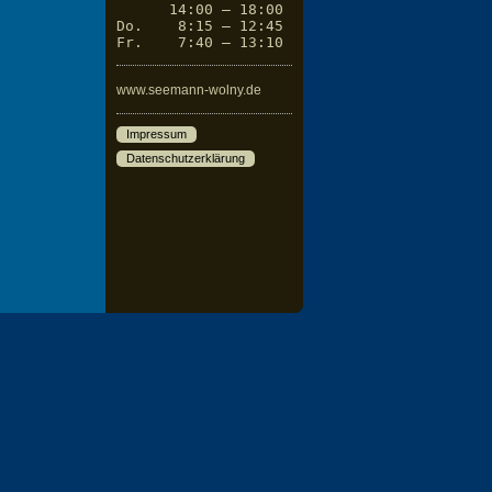
      14:00 – 18:00

Do.    8:15 – 12:45

Fr.    7:40 – 13:10
www.seemann-wolny.de
Impressum
Datenschutzerklärung