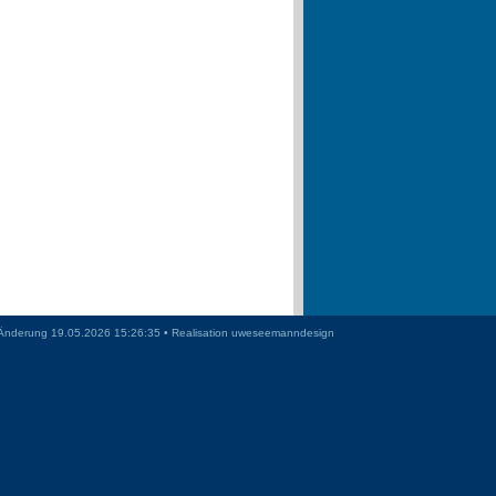
Änderung 19.05.2026 15:26:35 • Realisation
uweseemanndesign