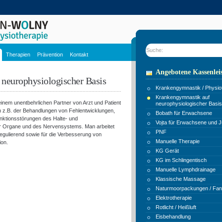
Suche:
Therapien
Prävention
Kontakt
Angebotene Kassenlei
neurophysiologischer Basis
Krankengymnastik / Physio
Krankengymnastik auf
inem unentbehrlichen Partner von Arzt und Patient
neurophysiologischer Basis
z.B. der Behandlungen von Fehlentwicklungen,
Bobath für Erwachsene
nktionsstörungen des Halte- und
Vojta für Erwachsene und J
r Organe und des Nervensystems. Man arbeitet
PNF
 regulierend sowie für die Verbesserung von
Manuelle Therapie
ion.
KG Gerät
KG im Schlingentisch
Manuelle Lymphdrainage
Klassische Massage
Naturmoorpackungen / Fa
Elektrotherapie
Rotlicht / Heißluft
Eisbehandlung