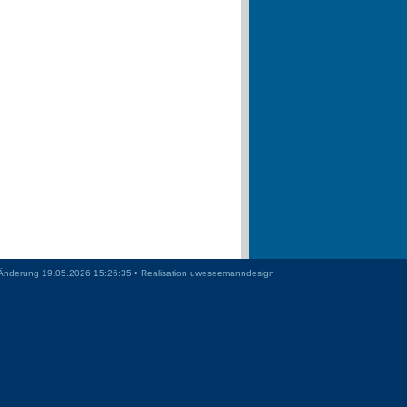
Änderung 19.05.2026 15:26:35 • Realisation
uweseemanndesign