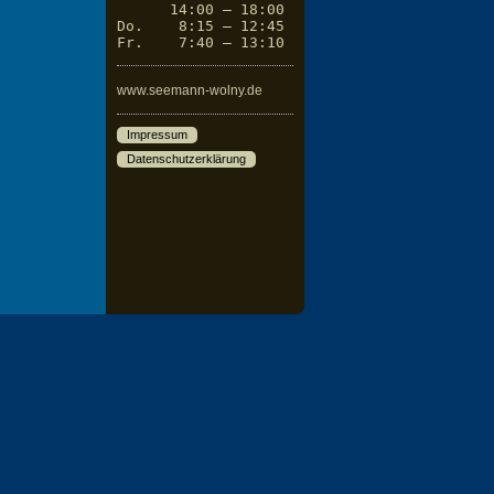
      14:00 – 18:00

Do.    8:15 – 12:45

Fr.    7:40 – 13:10
www.seemann-wolny.de
Impressum
Datenschutzerklärung