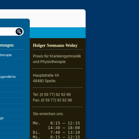
stungen
Holger Seemann-Wolny
therapie
Praxis für Krankengymnastik
und Physiotherapie
Hauptstraße 44
ugendliche
48480 Spelle
Tel: (0 59 77) 92 92 99
Fax: (0 59 77) 92 92 98
Sie erreichen uns:
ngo
Mo.    8:15 – 12:15

      14:30 – 18:00

Di.    7:40 – 13:10

Mi.    8:15 – 12:15
