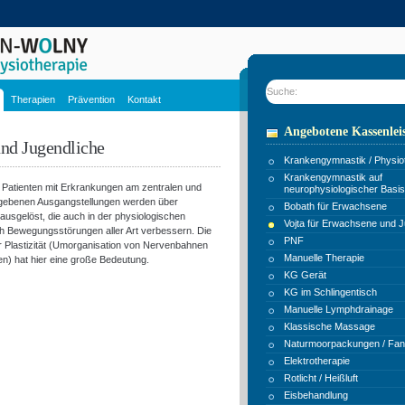
Suche:
Therapien
Prävention
Kontakt
Angebotene Kassenlei
und Jugendliche
Krankengymnastik / Physio
Krankengymnastik auf
r Patienten mit Erkrankungen am zentralen und
neurophysiologischer Basis
gebenen Ausgangstellungen werden über
Bobath für Erwachsene
usgelöst, die auch in der physiologischen
Vojta für Erwachsene und J
ch Bewegungsstörungen aller Art verbessern. Die
PNF
 Plastizität (Umorganisation von Nervenbahnen
Manuelle Therapie
) hat hier eine große Bedeutung.
KG Gerät
KG im Schlingentisch
Manuelle Lymphdrainage
Klassische Massage
Naturmoorpackungen / Fa
Elektrotherapie
Rotlicht / Heißluft
Eisbehandlung